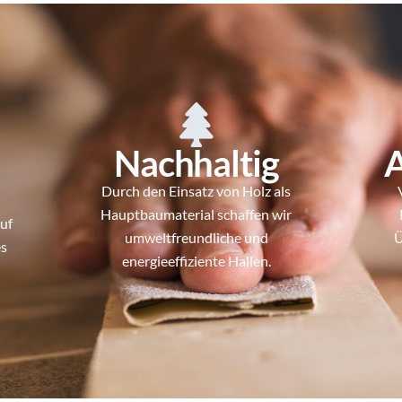
Nachhaltig
A
Durch den Einsatz von Holz als
Hauptbaumaterial schaffen wir
auf
umweltfreundliche und
Ü
es
energieeffiziente Hallen.
.