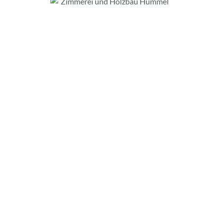
Vor Ort:
Maßgeschneiderte
Zimmererarbeiten für
Bodman-Ludwigshafen
Holzbau Hummel steht für Präzision
und Tradition im Holzbau. Jedes
Projekt, das wir in Angriff nehmen,
widerspiegelt unsere Hingabe an das
Handwerk. Auch wenn unser