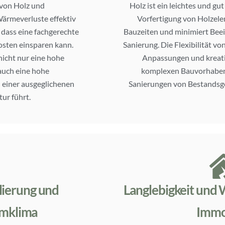
von Holz und
Holz ist ein leichtes und gu
ärmeverluste effektiv
Vorfertigung von Holzel
 dass eine fachgerechte
Bauzeiten und minimiert Bee
sten einsparen kann.
Sanierung. Die Flexibilität vo
icht nur eine hohe
Anpassungen und kreati
uch eine hohe
komplexen Bauvorhaben.
 einer ausgeglichenen
Sanierungen von Bestandsge
ur führt.
lierung und
Langlebigkeit und 
umklima
Immo