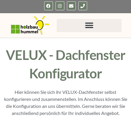
Zum
F
I
E
P
a
n
n
h
Inhalt
c
s
v
o
e
t
e
n
springen
b
a
l
e
o
g
o
o
r
p
k
a
e
m
VELUX - Dachfenster
Konfigurator
Hier können Sie sich ihr VELUX-Dachfenster selbst
konfigurieren und zusammenstellen. Im Anschluss können Sie
die Konfiguration an uns übermitteln. Gerne beraten wir Sie
anschließend persönlich für Ihr individuelles Angebot.