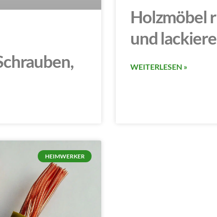
Holzmöbel ri
und lackiere
Schrauben,
WEITERLESEN »
HEIMWERKER